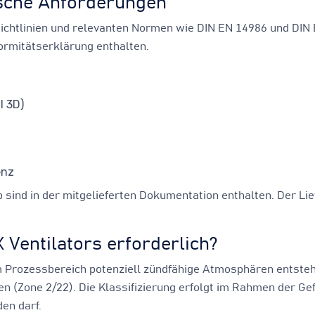
ische Anforderungen
Richtlinien und relevanten Normen wie DIN EN 14986 und DIN E
ormitätserklärung enthalten.
I 3D)
enz
b sind in der mitgelieferten Dokumentation enthalten. Der L
 Ventilators erforderlich?
nem Prozessbereich potenziell zündfähige Atmosphären entste
en (Zone 2/22). Die Klassifizierung erfolgt im Rahmen der Ge
den darf.