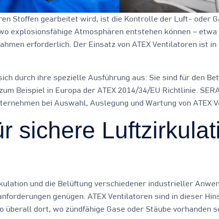
n Stoffen gearbeitet wird, ist die Kontrolle der Luft- oder Ga
, wo explosionsfähige Atmosphären entstehen können – etwa
hmen erforderlich. Der Einsatz von ATEX Ventilatoren ist in 
ch durch ihre spezielle Ausführung aus: Sie sind für den Be
zum Beispiel in Europa der ATEX 2014/34/EU Richtlinie. SER
nternehmen bei Auswahl, Auslegung und Wartung von ATEX Ve
r sichere Luftzirkulat
tzirkulation und die Belüftung verschiedener industrieller An
orderungen genügen. ATEX Ventilatoren sind in dieser Hinsi
lso überall dort, wo zündfähige Gase oder Stäube vorhanden s