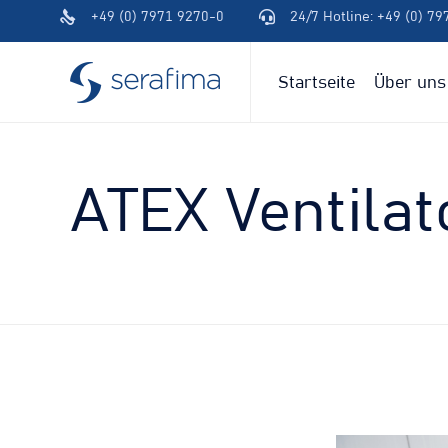
+49 (0) 7971 9270-0
24/7 Hotline: +49 (0) 7
(+49)
(+49)
791
791
94600-
94600-
Startseite
Über uns
0
0
ATEX Ventilat