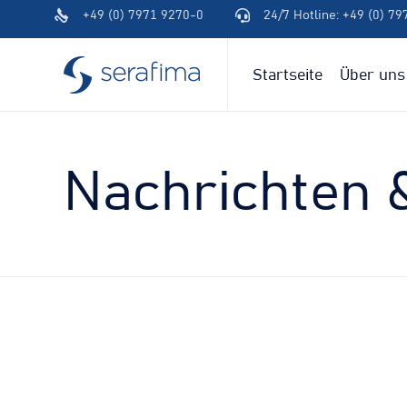
+49 (0) 7971 9270-0
24/7 Hotline: +49 (0) 7
(+49)
(+49)
791
791
94600-
94600-
Startseite
Über uns
0
0
Nachrichten 