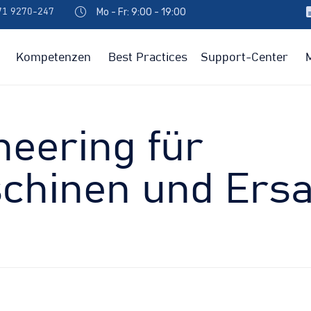
Mo - Fr: 9:00 - 19:00
971 9270-247
Kompetenzen
Best Practices
Support-Center
neering für
chinen und Ersat