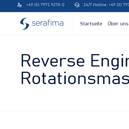
+49 (0) 7971 9270-0
24/7 Hotline: +49 (0) 7
(+49)
(+49)
791
791
94600-
94600-
Startseite
Über uns
0
0
Reverse Engi
Rotationsmas