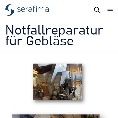

Sk
Notfallreparatur
to
co
für Gebläse