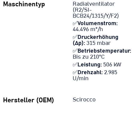
Maschinentyp
Radialventilator
(R2/SI-
BCB24/1315/Y/F2)
✅
Volumenstrom:
44.496 m³/h
✅
Druckerhöhung
(Δp):
315 mbar
✅
Betriebstemperatur:
Bis zu 210°C
✅
Leistung:
506 kW
✅
Drehzahl:
2.985
U/min
Hersteller (OEM)
Scirocco