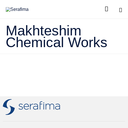

Sk
Makhteshim
to
co
Chemical Works