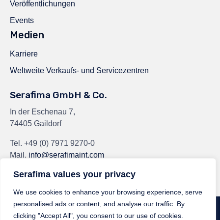
Veröffentlichungen
Events
Medien
Karriere
Weltweite Verkaufs- und Servicezentren
Serafima GmbH & Co.
In der Eschenau 7,
74405 Gaildorf
Tel.
+49 (0) 7971 9270-0
Mail.
info@serafimaint.com
Serafima values your privacy
We use cookies to enhance your browsing experience, serve
personalised ads or content, and analyse our traffic. By
© 2024
Serafima GmbH & Co. KG
by
Serafima GmbH & Co. KG
∙
Privacy
clicking "Accept All", you consent to our use of cookies.