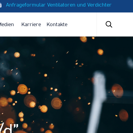
Anfrageformular Ventilatoren und Verdichter
Skip
to

Medien
Karriere
Kontakte
content
/d”