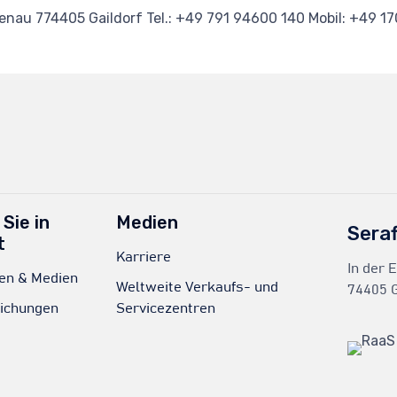
enau 774405 Gaildorf Tel.: +49 791 94600 140 Mobil: +49 1
 Sie in
Medien
Sera
t
Karriere
In der 
en & Medien
Weltweite Verkaufs- und
74405 G
lichungen
Servicezentren