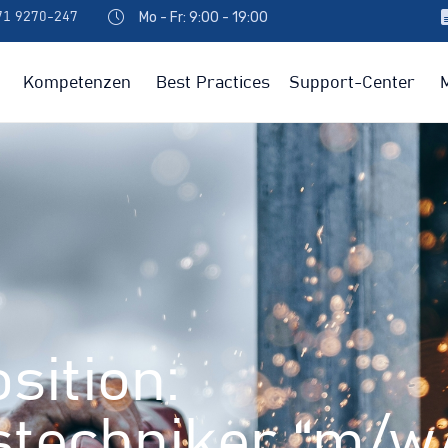
Mo - Fr: 9:00 - 19:00
971 9270-247
Kompetenzen
Best Practices
Support-Center
sition:
stechniker “m/w