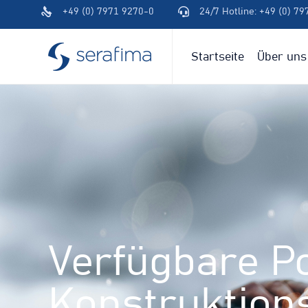
+49 (0) 7971 9270-0
24/7 Hotline: +49 (0) 7
(+49)
(+49)
791
791
94600-
94600-
Startseite
Über uns
0
0
Verfügbare Po
Konstruktion