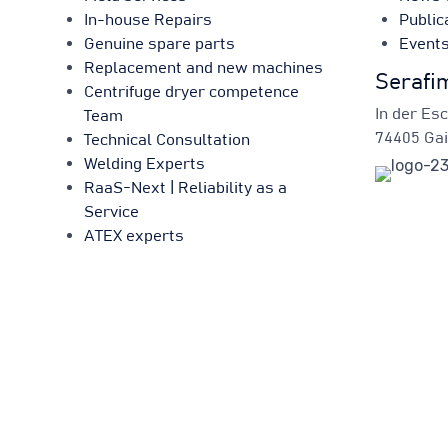
In-house Repairs
Public
Genuine spare parts
Event
Replacement and new machines
Serafi
Centrifuge dryer competence
In der Es
Team
74405 Gai
Technical Consultation
Welding Experts
RaaS-Next | Reliability as a
Service
ATEX experts
© 2024
Serafima GmbH & Co. KG
by
Serafima GmbH & Co. KG
∙
Priv