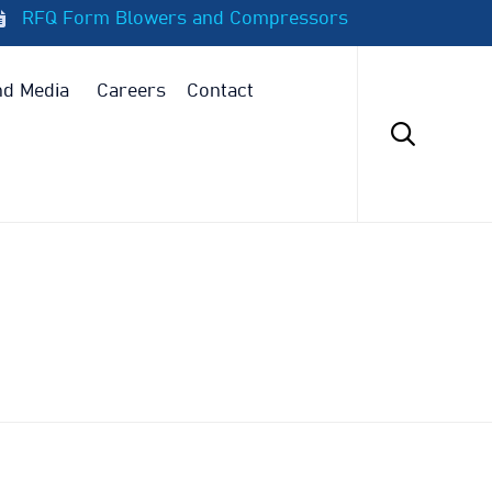
RFQ Form Blowers and Compressors
Skip
to
d Media
Careers
Contact
content
