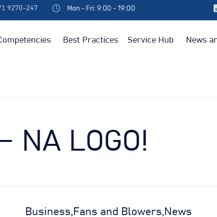
Mon - Fri: 9:00 - 19:00
971 9270-247
Competencies
Best Practices
Service Hub
News an
– NA LOGO!
Business
Fans and Blowers
News