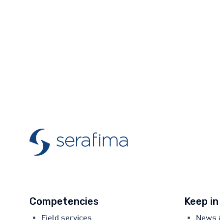
Competencies
Keep in
Field services
News 