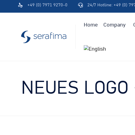
+49 (0) 7971 9270-0
24/7 Hotline: +49 (0) 7
(+49)
(+49)
791
791
94600-
94600-
Home
Company
0
0
NEUES LOGO 