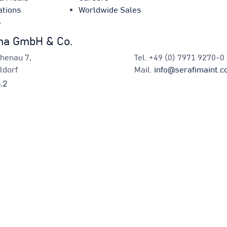
ations
Worldwide Sales
s
ma GmbH & Co.
chenau 7,
Tel.
+49 (0) 7971 9270-0
ldorf
Mail.
info@serafimaint.
acy policy
∙
Cookies
∙
Legal notice