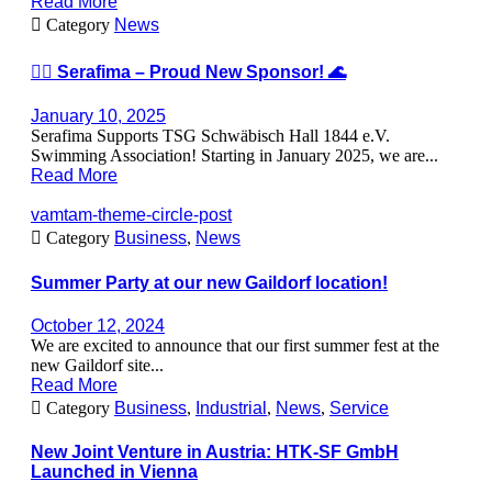
Read More

Category
News
🏊‍♂️ Serafima – Proud New Sponsor! 🌊
January 10, 2025
Serafima Supports TSG Schwäbisch Hall 1844 e.V.
Swimming Association! Starting in January 2025, we are...
Read More
vamtam-theme-circle-post

Category
Business
,
News
Summer Party at our new Gaildorf location!
October 12, 2024
We are excited to announce that our first summer fest at the
new Gaildorf site...
Read More

Category
Business
,
Industrial
,
News
,
Service
New Joint Venture in Austria: HTK-SF GmbH
Launched in Vienna