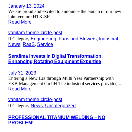
January 13, 2024
We are proud and excited to announce the launch of our new
joint venture HTK-SF...
Read More
vamtam-theme-circle-post

Category
Engineering
,
Fans and Blowers
,
Industrial
,
News
,
RaaS
,
Service
Serafima Invests in Digital Transformation,
Enhancing Rotating Equipment Expertise
July 31, 2023
Entering a New Era through Multi-Year Partnership with
FXB Management GmbH The industrial services provider,...
Read More
vamtam-theme-circle-post

Category
News
,
Uncategorized
PROFESSIONAL TITANIUM WELDING – NO
PROBLEM!