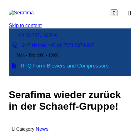

Skip to content
+49 (0) 7971 9270-0
(+49)
24/7 Hotline: +49 (0) 7971 9270-247
(+49)
791
791
Mon - Fri: 9:00 - 19:00
94600-
94600-
0
RFQ Form Blowers and Compressors
0
Serafima wieder zurück
in der Schaeff-Gruppe!

Category
News