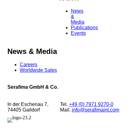
News
&
Media
Publications
Events
News & Media
Careers
Worldwide Sales
Serafima GmbH & Co.
In der Eschenau 7,
Tel.
+49 (0) 7971 9270-0
74405 Gaildorf
Mail.
info@serafimaint.com
© 2024
Serafima GmbH & Co. KG
by
Serafima GmbH & Co. KG
∙
Privacy